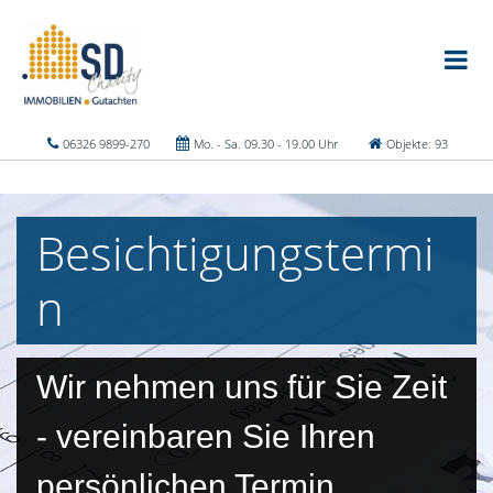
06326 9899-270
Mo. - Sa. 09.30 - 19.00 Uhr
Objekte: 93
Besichtigungstermi
n
Wir nehmen uns für Sie Zeit
- vereinbaren Sie Ihren
persönlichen Termin