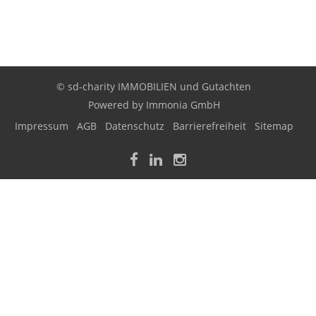
© sd-charity IMMOBILIEN und Gutachten
Powered by
Immonia GmbH
Impressum
AGB
Datenschutz
Barrierefreiheit
Sitemap