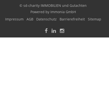
© sd-charity IMMOBILIEN und Gutachten
Powered by
Immonia GmbH
Impressum
AGB
Datenschutz
Barrierefreiheit
Sitemap