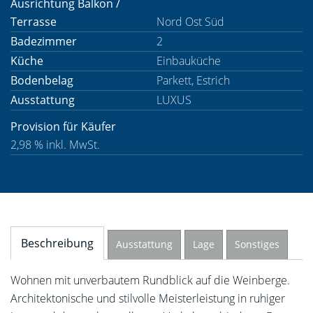
Ausrichtung Balkon /
Terrasse
Nord Ost Süd
Badezimmer
2
Küche
Einbauküche
Bodenbelag
Parkett, Estrich
Ausstattung
LUXUS
Provision für Käufer
2,98 % inkl. MwSt.
Beschreibung
Ausstattung
Lage
Sonstiges
Wohnen mit unverbautem Rundblick auf die Weinberge.
Architektonische und stilvolle Meisterleistung in ruhiger