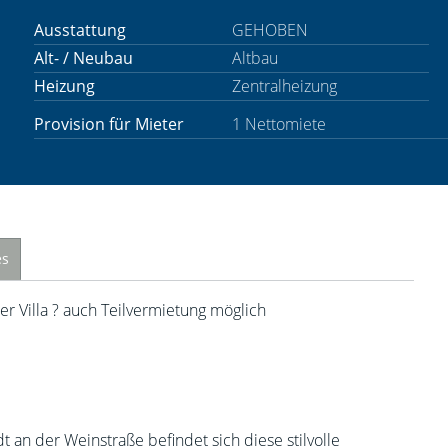
Ausstattung
GEHOBEN
Alt- / Neubau
Altbau
Heizung
Zentralheizung
Provision für Mieter
1 Nettomiete
es
r Villa ? auch Teilvermietung möglich
an der Weinstraße befindet sich diese stilvolle