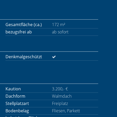
Gesamtfläche (ca.)
172 m²
bezugsfrei ab
ab sofort
Denkmalgeschützt
Kaution
3.200,- €
Dachform
Walmdach
Stellplatzart
Freiplatz
Bodenbelag
Fliesen, Parkett