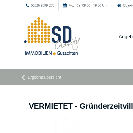
06326 9899-270
Mo. - Sa. 09.30 - 19.00 Uhr
Objekt
Angeb
Ergebnisübersicht
VERMIETET - Gründerzeitvill