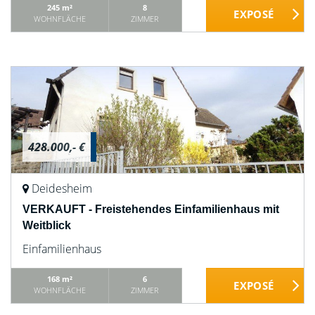
245 m²
8
WOHNFLÄCHE
ZIMMER
428.000,- €
Deidesheim
VERKAUFT - Freistehendes Einfamilienhaus mit
Weitblick
Einfamilienhaus
168 m²
6
WOHNFLÄCHE
ZIMMER