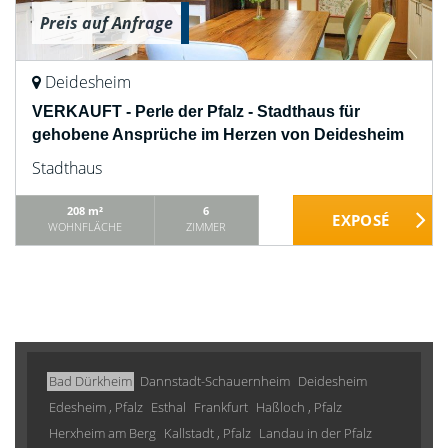
Preis auf Anfrage
Deidesheim
VERKAUFT - Perle der Pfalz - Stadthaus für
gehobene Ansprüche im Herzen von Deidesheim
Stadthaus
208 m²
6
WOHNFLÄCHE
ZIMMER
Bad Dürkheim
Dannstadt-Schauernheim
Deidesheim
Edesheim , Pfalz
Esthal
Frankfurt
Haßloch , Pfalz
Herxheim am Berg
Kallstadt , Pfalz
Landau in der Pfalz