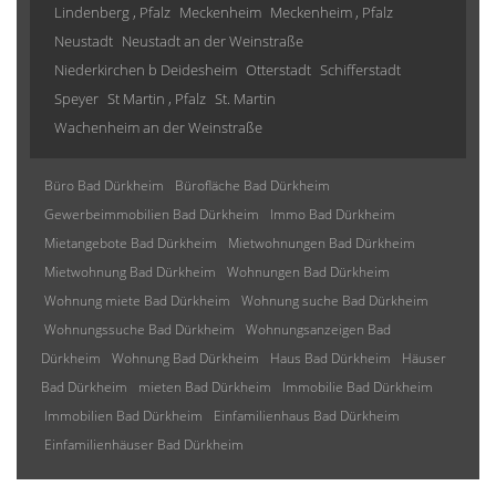
Lindenberg , Pfalz
Meckenheim
Meckenheim , Pfalz
Neustadt
Neustadt an der Weinstraße
Niederkirchen b Deidesheim
Otterstadt
Schifferstadt
Speyer
St Martin , Pfalz
St. Martin
Wachenheim an der Weinstraße
Büro Bad Dürkheim
Bürofläche Bad Dürkheim
Gewerbeimmobilien Bad Dürkheim
Immo Bad Dürkheim
Mietangebote Bad Dürkheim
Mietwohnungen Bad Dürkheim
Mietwohnung Bad Dürkheim
Wohnungen Bad Dürkheim
Wohnung miete Bad Dürkheim
Wohnung suche Bad Dürkheim
Wohnungssuche Bad Dürkheim
Wohnungsanzeigen Bad
Dürkheim
Wohnung Bad Dürkheim
Haus Bad Dürkheim
Häuser
Bad Dürkheim
mieten Bad Dürkheim
Immobilie Bad Dürkheim
Immobilien Bad Dürkheim
Einfamilienhaus Bad Dürkheim
Einfamilienhäuser Bad Dürkheim