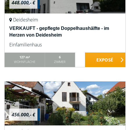
448.000,- €
Deidesheim
VERKAUFT - gepflegte Doppelhaushälfte - im
Herzen von Deidesheim
Einfamilienhaus
127 m²
6
WOHNFLÄCHE
ZIMMER
456.000,- €