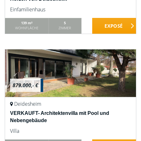
Einfamilienhaus
139 m²
5
WOHNFLÄCHE
ZIMMER
879.000,- €
Deidesheim
VERKAUFT- Architektenvilla mit Pool und
Nebengebäude
Villa