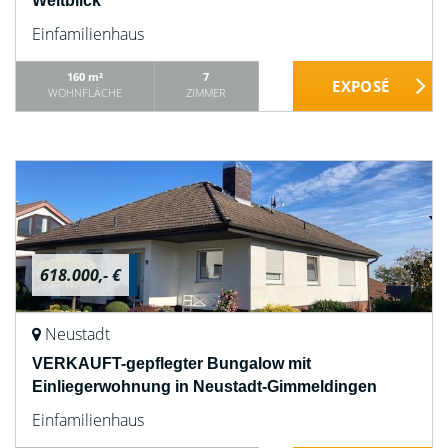
Weitblick
Einfamilienhaus
160 m²
7
WOHNFLÄCHE
ZIMMER
618.000,- €
Neustadt
VERKAUFT-gepflegter Bungalow mit
Einliegerwohnung in Neustadt-Gimmeldingen
Einfamilienhaus