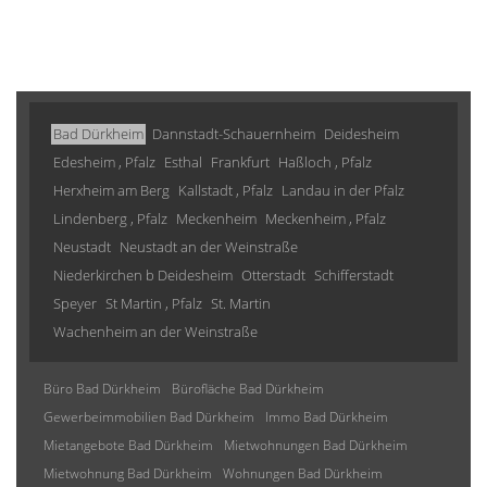
Bad Dürkheim
Dannstadt-Schauernheim
Deidesheim
Edesheim , Pfalz
Esthal
Frankfurt
Haßloch , Pfalz
Herxheim am Berg
Kallstadt , Pfalz
Landau in der Pfalz
Lindenberg , Pfalz
Meckenheim
Meckenheim , Pfalz
Neustadt
Neustadt an der Weinstraße
Niederkirchen b Deidesheim
Otterstadt
Schifferstadt
Speyer
St Martin , Pfalz
St. Martin
Wachenheim an der Weinstraße
Büro Bad Dürkheim
Bürofläche Bad Dürkheim
Gewerbeimmobilien Bad Dürkheim
Immo Bad Dürkheim
Mietangebote Bad Dürkheim
Mietwohnungen Bad Dürkheim
Mietwohnung Bad Dürkheim
Wohnungen Bad Dürkheim