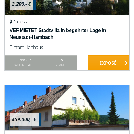
2.200,- €
Neustadt
VERMIETET-Stadtvilla in begehrter Lage in
Neustadt-Hambach
Einfamilienhaus
190 m²
6
WOHNFLÄCHE
ZIMMER
459.000,- €