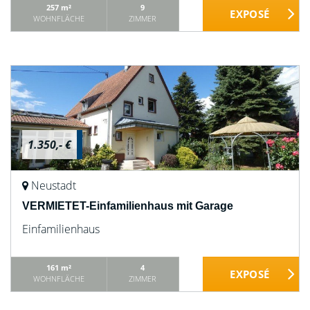
257 m²
9
WOHNFLÄCHE
ZIMMER
1.350,- €
Neustadt
VERMIETET-Einfamilienhaus mit Garage
Einfamilienhaus
161 m²
4
WOHNFLÄCHE
ZIMMER