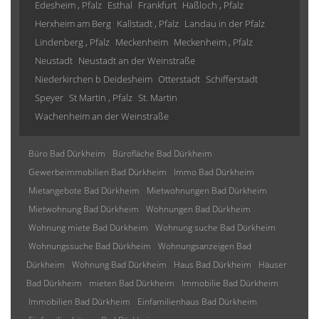
Edesheim , Pfalz
Esthal
Frankfurt
Haßloch , Pfalz
Herxheim am Berg
Kallstadt , Pfalz
Landau in der Pfalz
Lindenberg , Pfalz
Meckenheim
Meckenheim , Pfalz
Neustadt
Neustadt an der Weinstraße
Niederkirchen b Deidesheim
Otterstadt
Schifferstadt
Speyer
St Martin , Pfalz
St. Martin
Wachenheim an der Weinstraße
Büro Bad Dürkheim
Bürofläche Bad Dürkheim
Gewerbeimmobilien Bad Dürkheim
Immo Bad Dürkheim
Mietangebote Bad Dürkheim
Mietwohnungen Bad Dürkheim
Mietwohnung Bad Dürkheim
Wohnungen Bad Dürkheim
Wohnung miete Bad Dürkheim
Wohnung suche Bad Dürkheim
Wohnungssuche Bad Dürkheim
Wohnungsanzeigen Bad
Dürkheim
Wohnung Bad Dürkheim
Haus Bad Dürkheim
Häuser
Bad Dürkheim
mieten Bad Dürkheim
Immobilie Bad Dürkheim
Immobilien Bad Dürkheim
Einfamilienhaus Bad Dürkheim