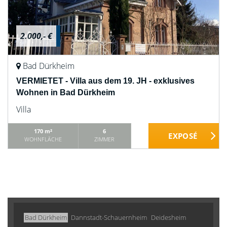
2.000,- €
Bad Dürkheim
VERMIETET - Villa aus dem 19. JH - exklusives
Wohnen in Bad Dürkheim
Villa
170 m²
6
WOHNFLÄCHE
ZIMMER
Bad Dürkheim
Dannstadt-Schauernheim
Deidesheim