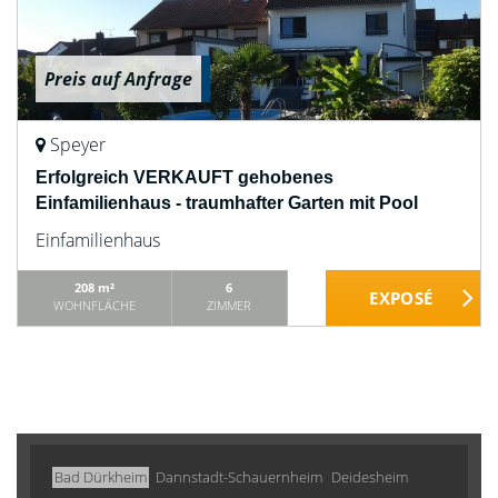
Preis auf Anfrage
Speyer
Erfolgreich VERKAUFT gehobenes
Einfamilienhaus - traumhafter Garten mit Pool
Einfamilienhaus
208 m²
6
WOHNFLÄCHE
ZIMMER
Bad Dürkheim
Dannstadt-Schauernheim
Deidesheim