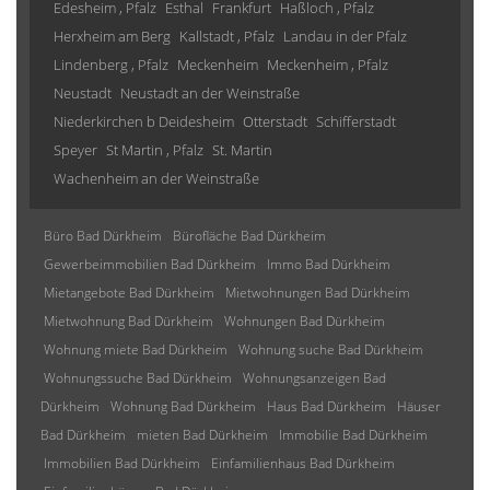
Edesheim , Pfalz
Esthal
Frankfurt
Haßloch , Pfalz
Herxheim am Berg
Kallstadt , Pfalz
Landau in der Pfalz
Lindenberg , Pfalz
Meckenheim
Meckenheim , Pfalz
Neustadt
Neustadt an der Weinstraße
Niederkirchen b Deidesheim
Otterstadt
Schifferstadt
Speyer
St Martin , Pfalz
St. Martin
Wachenheim an der Weinstraße
Büro Bad Dürkheim
Bürofläche Bad Dürkheim
Gewerbeimmobilien Bad Dürkheim
Immo Bad Dürkheim
Mietangebote Bad Dürkheim
Mietwohnungen Bad Dürkheim
Mietwohnung Bad Dürkheim
Wohnungen Bad Dürkheim
Wohnung miete Bad Dürkheim
Wohnung suche Bad Dürkheim
Wohnungssuche Bad Dürkheim
Wohnungsanzeigen Bad
Dürkheim
Wohnung Bad Dürkheim
Haus Bad Dürkheim
Häuser
Bad Dürkheim
mieten Bad Dürkheim
Immobilie Bad Dürkheim
Immobilien Bad Dürkheim
Einfamilienhaus Bad Dürkheim