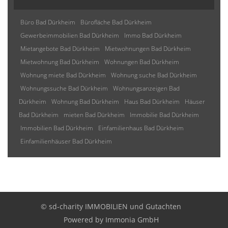
Büro Bad Dürkheim
Bürofläche Bad Dürkheim
Gewerbeimmobilien Bad Dürkheim
Immo Bad Dürkheim
Mietangebote Bad Dürkheim
Mietwohnungen Bad Dürkheim
Mietwohnung Bad Dürkheim
Wohnungen Bad Dürkheim
Wohnung miete Bad Dürkheim
Wohnung suche Bad Dürkheim
Wohnungssuche Bad Dürkheim
Wohnungsanzeigen Bad
Dürkheim
Wohnung Bad Dürkheim
Haus Bad Dürkheim
Häuser
Bad Dürkheim
mieten Bad Dürkheim
Immobilie Bad Dürkheim
Immobilien Bad Dürkheim
Einfamilienhaus Bad Dürkheim
Einfamilienhäuser Bad Dürkheim
© sd-charity IMMOBILIEN und Gutachten
Powered by
Immonia GmbH