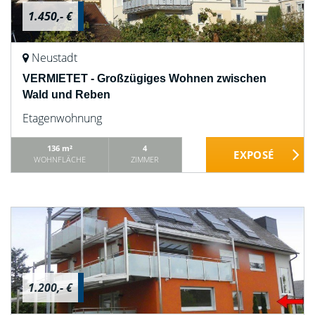
1.450,- €
Neustadt
VERMIETET - Großzügiges Wohnen zwischen
Wald und Reben
Etagenwohnung
136 m²
4
WOHNFLÄCHE
ZIMMER
1.200,- €