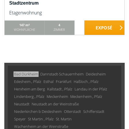
Stadtzentrum
Etagenwohnung
147 m²
4
WOHNFLÄCHE
ZIMMER
Bad Dürkheim
Dannstadt-Schauernheim
Deidesheim
Edesheim , Pfalz
Esthal
Frankfurt
Haßloch , Pfalz
Herxheim am Berg
Kallstadt , Pfalz
Landau in der Pfalz
Lindenberg , Pfalz
Meckenheim
Meckenheim , Pfalz
Neustadt
Neustadt an der Weinstraße
Niederkirchen b Deidesheim
Otterstadt
Schifferstadt
Speyer
St Martin , Pfalz
St. Martin
Wachenheim an der Weinstraße