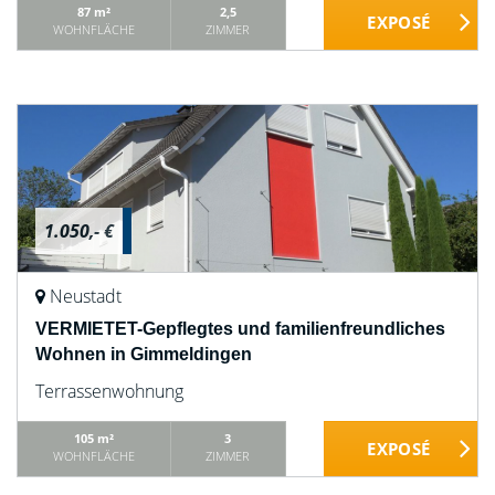
87 m²
2,5
WOHNFLÄCHE
ZIMMER
1.050,- €
Neustadt
VERMIETET-Gepflegtes und familienfreundliches
Wohnen in Gimmeldingen
Terrassenwohnung
105 m²
3
WOHNFLÄCHE
ZIMMER