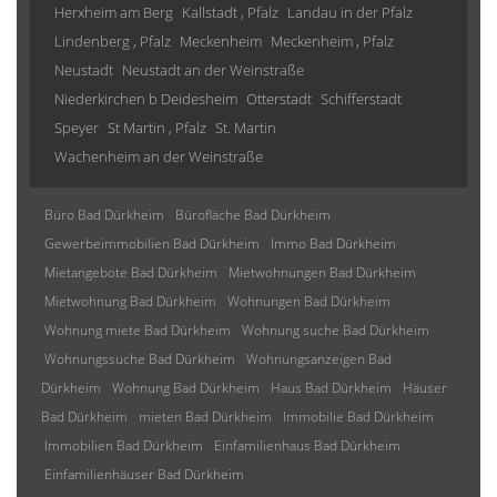
Herxheim am Berg
Kallstadt , Pfalz
Landau in der Pfalz
Lindenberg , Pfalz
Meckenheim
Meckenheim , Pfalz
Neustadt
Neustadt an der Weinstraße
Niederkirchen b Deidesheim
Otterstadt
Schifferstadt
Speyer
St Martin , Pfalz
St. Martin
Wachenheim an der Weinstraße
Büro Bad Dürkheim
Bürofläche Bad Dürkheim
Gewerbeimmobilien Bad Dürkheim
Immo Bad Dürkheim
Mietangebote Bad Dürkheim
Mietwohnungen Bad Dürkheim
Mietwohnung Bad Dürkheim
Wohnungen Bad Dürkheim
Wohnung miete Bad Dürkheim
Wohnung suche Bad Dürkheim
Wohnungssuche Bad Dürkheim
Wohnungsanzeigen Bad
Dürkheim
Wohnung Bad Dürkheim
Haus Bad Dürkheim
Häuser
Bad Dürkheim
mieten Bad Dürkheim
Immobilie Bad Dürkheim
Immobilien Bad Dürkheim
Einfamilienhaus Bad Dürkheim
Einfamilienhäuser Bad Dürkheim