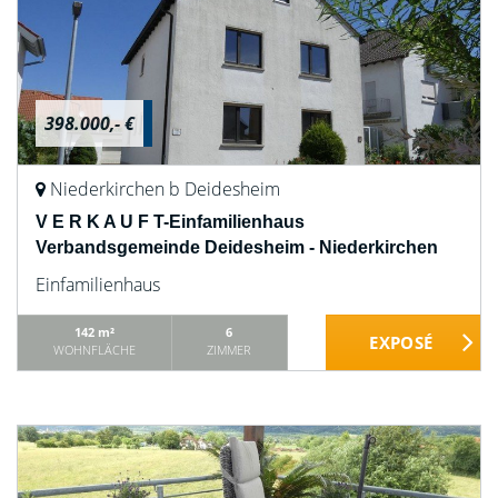
398.000,- €
Niederkirchen b Deidesheim
V E R K A U F T-Einfamilienhaus
Verbandsgemeinde Deidesheim - Niederkirchen
Einfamilienhaus
142 m²
6
WOHNFLÄCHE
ZIMMER