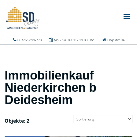
06326 9899-270
Mo. - Sa. 09.30 - 19.00 Uhr
Objekte: 94
Immobilienkauf
Niederkirchen b
Deidesheim
Objekte:
2