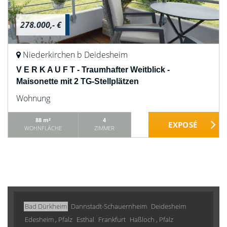
278.000,- €
Niederkirchen b Deidesheim
V E R K A U F T - Traumhafter Weitblick -
Maisonette mit 2 TG-Stellplätzen
Wohnung
88 m²
4
WOHNFLÄCHE
ZIMMER
Bad Dürkheim
Dannstadt-Schauernheim
Deidesheim
Edesheim , Pfalz
Esthal
Frankfurt
Haßloch , Pfalz