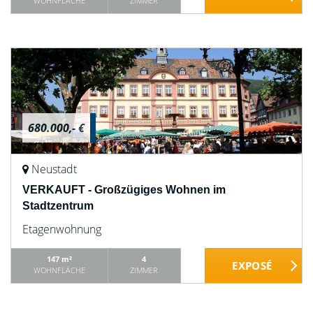
WOHNFLÄCHE
ZIMMER
680.000,- €
Neustadt
VERKAUFT - Großzügiges Wohnen im
Stadtzentrum
Etagenwohnung
147 m²
4
WOHNFLÄCHE
ZIMMER