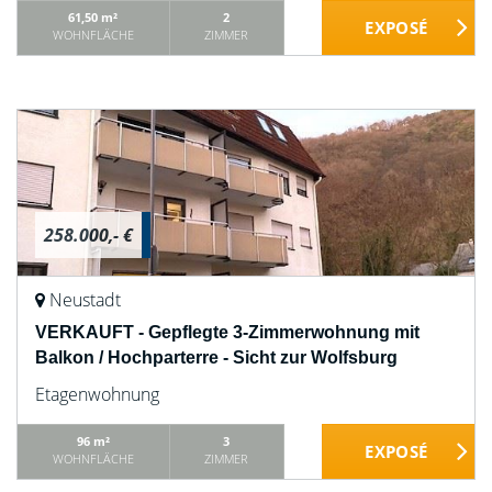
61,50 m²
2
WOHNFLÄCHE
ZIMMER
258.000,- €
Neustadt
VERKAUFT - Gepflegte 3-Zimmerwohnung mit
Balkon / Hochparterre - Sicht zur Wolfsburg
Etagenwohnung
96 m²
3
WOHNFLÄCHE
ZIMMER