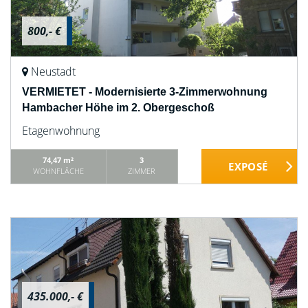
800,- €
Neustadt
VERMIETET - Modernisierte 3-Zimmerwohnung
Hambacher Höhe im 2. Obergeschoß
Etagenwohnung
74,47 m²
3
WOHNFLÄCHE
ZIMMER
435.000,- €