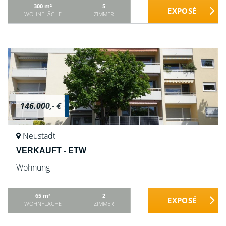
300 m²
5
WOHNFLÄCHE
ZIMMER
146.000,- €
Neustadt
VERKAUFT - ETW
Wohnung
65 m²
2
WOHNFLÄCHE
ZIMMER