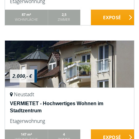
Etagenwohnung
87 m²
2,5
WOHNFLÄCHE
ZIMMER
2.000,- €
Neustadt
VERMIETET - Hochwertiges Wohnen im
Stadtzentrum
Etagenwohnung
147 m²
4