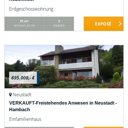
Erdgeschosswohnung
91 m²
3
WOHNFLÄCHE
ZIMMER
695.000,- €
Neustadt
VERKAUFT-Freistehendes Anwesen in Neustadt -
Hambach
Einfamilienhaus