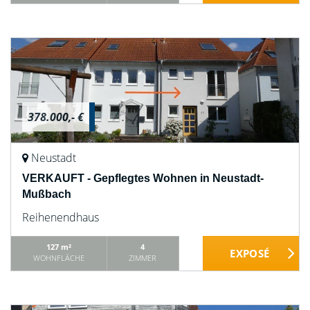
378.000,- €
Neustadt
VERKAUFT - Gepflegtes Wohnen in Neustadt-
Mußbach
Reihenendhaus
127 m²
4
WOHNFLÄCHE
ZIMMER