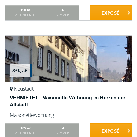
190 m²
6
WOHNFLÄCHE
ZIMMER
850,- €
Neustadt
VERMIETET - Maisonette-Wohnung im Herzen der
Altstadt
Maisonettewohnung
105 m²
4
WOHNFLÄCHE
ZIMMER