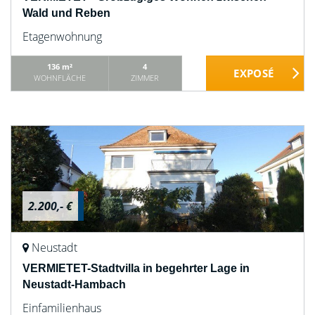
Wald und Reben
Etagenwohnung
136 m²
4
WOHNFLÄCHE
ZIMMER
2.200,- €
Neustadt
VERMIETET-Stadtvilla in begehrter Lage in
Neustadt-Hambach
Einfamilienhaus