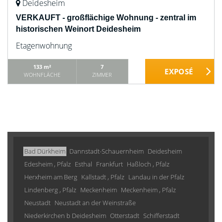
Deidesheim
VERKAUFT - großflächige Wohnung - zentral im
historischen Weinort Deidesheim
Etagenwohnung
133 m²
7
WOHNFLÄCHE
ZIMMER
Bad Dürkheim
Dannstadt-Schauernheim
Deidesheim
Edesheim , Pfalz
Esthal
Frankfurt
Haßloch , Pfalz
Herxheim am Berg
Kallstadt , Pfalz
Landau in der Pfalz
Lindenberg , Pfalz
Meckenheim
Meckenheim , Pfalz
Neustadt
Neustadt an der Weinstraße
Niederkirchen b Deidesheim
Otterstadt
Schifferstadt