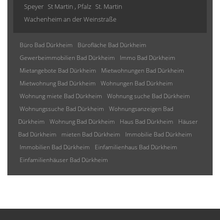
Speyer
St Martin , Pfalz
St. Martin
Wachenheim an der Weinstraße
Büro Bad Dürkheim
Bürofläche Bad Dürkheim
Gewerbeimmobilien Bad Dürkheim
Immo Bad Dürkheim
Mietangebote Bad Dürkheim
Mietwohnungen Bad Dürkheim
Mietwohnung Bad Dürkheim
Wohnungen Bad Dürkheim
Wohnung miete Bad Dürkheim
Wohnung suche Bad Dürkheim
Wohnungssuche Bad Dürkheim
Wohnungsanzeigen Bad
Dürkheim
Wohnung Bad Dürkheim
Haus Bad Dürkheim
Häuser
Bad Dürkheim
mieten Bad Dürkheim
Immobilie Bad Dürkheim
Immobilien Bad Dürkheim
Einfamilienhaus Bad Dürkheim
Einfamilienhäuser Bad Dürkheim