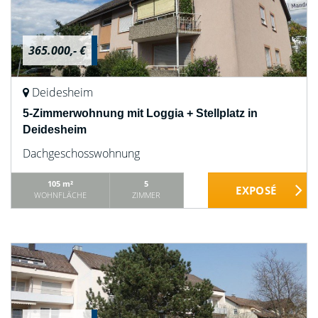
365.000,- €
Deidesheim
5-Zimmerwohnung mit Loggia + Stellplatz in
Deidesheim
Dachgeschosswohnung
105 m²
5
WOHNFLÄCHE
ZIMMER