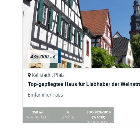
435.000,- €
Kallstadt , Pfalz
Top-gepflegtes Haus für Liebhaber der Weinst
Einfamilienhaus
158 m²
6
SDC-2026-1019
WOHNFLÄCHE
ZIMMER
(1/1019)
OBJEKTNUMMER