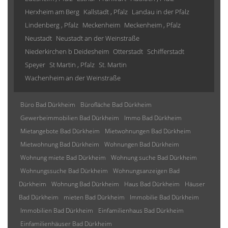
Herxheim am Berg
Kallstadt , Pfalz
Landau in der Pfalz
Lindenberg , Pfalz
Meckenheim
Meckenheim , Pfalz
Neustadt
Neustadt an der Weinstraße
Niederkirchen b Deidesheim
Otterstadt
Schifferstadt
Speyer
St Martin , Pfalz
St. Martin
Wachenheim an der Weinstraße
Büro Bad Dürkheim
Bürofläche Bad Dürkheim
Gewerbeimmobilien Bad Dürkheim
Immo Bad Dürkheim
Mietangebote Bad Dürkheim
Mietwohnungen Bad Dürkheim
Mietwohnung Bad Dürkheim
Wohnungen Bad Dürkheim
Wohnung miete Bad Dürkheim
Wohnung suche Bad Dürkheim
Wohnungssuche Bad Dürkheim
Wohnungsanzeigen Bad
Dürkheim
Wohnung Bad Dürkheim
Haus Bad Dürkheim
Häuser
Bad Dürkheim
mieten Bad Dürkheim
Immobilie Bad Dürkheim
Immobilien Bad Dürkheim
Einfamilienhaus Bad Dürkheim
Einfamilienhäuser Bad Dürkheim