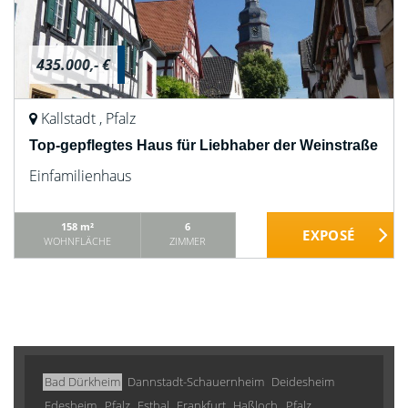
435.000,- €
Kallstadt , Pfalz
Top-gepflegtes Haus für Liebhaber der Weinstraße
Einfamilienhaus
158 m²
6
WOHNFLÄCHE
ZIMMER
Bad Dürkheim
Dannstadt-Schauernheim
Deidesheim
Edesheim , Pfalz
Esthal
Frankfurt
Haßloch , Pfalz